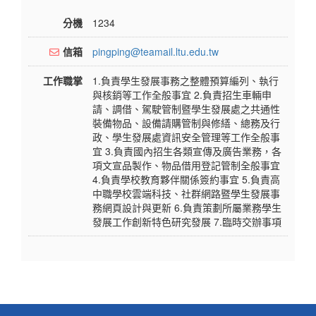
分機
1234
信箱
pingping@teamail.ltu.edu.tw
工作職掌
1.負責學生發展事務之整體預算編列、執行
與核銷等工作全般事宜 2.負責招生車輛申
請、調借、駕駛管制暨學生發展處之共通性
裝備物品、設備請購管制與修繕、總務及行
政、學生發展處資訊安全管理等工作全般事
宜 3.負責國內招生各類宣傳及廣告業務，各
項文宣品製作、物品借用登記管制全般事宜
4.負責學校教育夥伴關係簽約事宜 5.負責高
中職學校雲端科技、社群網路暨學生發展事
務網頁設計與更新 6.負責策劃所屬業務學生
發展工作創新特色研究發展 7.臨時交辦事項